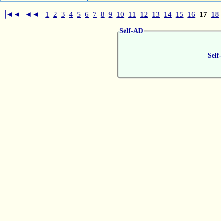
▕◄◄
◄◄
1
2
3
4
5
6
7
8
9
10
11
12
13
14
15
16
17
18
Self-AD
Self