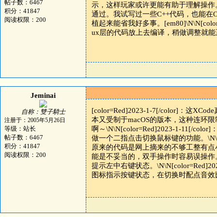
帖子数：6467
示，这样玩家或许更能有助于理解操作。下
积分：41847
通过。我试写过一些C++代码，也能在Ob
阅读权限：200
植起来能省我好多事。[em80]\N\N[colo
ux层的代码放上去编译，稍做调整就能
Jeminai
[color=Red]2023-1-7[/col
自称：雙子騎士
本又受制于macOS的版本，这种连环限
注册于：2005年5月26日
等级：站长
啊～\N\N[color=Red]2023-1
帖子数：6467
做一个二指点击切换鼠标键的功能。\N\N[co
积分：41847
原来的代码是网上摘来的不够工整有点小问题。[em
阅读权限：200
能是不妥当的，双手操作时容易误操作
提示左中右键状态。\N\N[color=Red
图标指示按键状态，在切换时配点音效