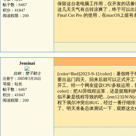
保留这台老电脑工作用，仅开发的话兼容性保障和性能
帖子数：6467
这几天天气有点转凉爽了，终于可以出门溜达溜达了…
积分：41847
Final Cut Pro 的使用，在macOS上
阅读权限：200
Jeminai
自称：雙子騎士
[color=Red]2023-9-1[/co
注册于：2005年5月26日
要出远门四天。回来后就可以正式开工了…[em74
等级：站长
开工。经一个网友提议CPU多核运用，我打算把
帖子数：6467
color]：把AI异线程运算，还是挺
积分：41847
似不象是线程导致的吧…[em123]\N\N[c
阅读权限：200
程下偶尔冲突出BUG，经过一番仔细
了。明天准备总体测试一下，观察这次