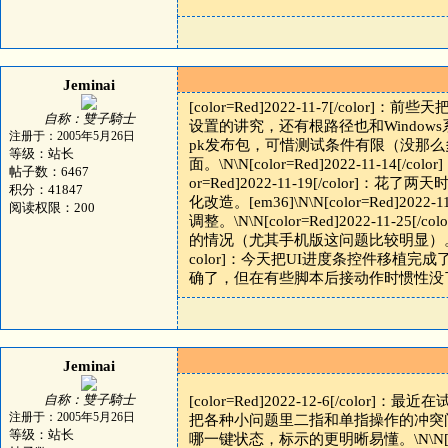
Jeminai
[color=Red]2022-11-7[/c
自称：雙子騎士
设置的讲究，还有根路径也和Windows系统不一样
注册于：2005年5月26日
pk发布包，可惜测试条件有限（没那
等级：站长
面。\N\N[color=Red]2022-11
帖子数：6467
or=Red]2022-11-19[/col
积分：41847
化改造。[em36]\N\N[color=Red
阅读权限：200
调整。\N\N[color=Red]2022-
的情况（尤其手机版这问题比较明显）。游戏时无
color]：今天把UI进度条控件移
确了，但在有些脚本后接动作时惯性没了
Jeminai
自称：雙子騎士
[color=Red]2022-12-6[/
注册于：2005年5月26日
把各种小问题里二指和单指操作的冲突问题解决一下
等级：站长
哪一键状态，标示的更明晰易懂。\N\N[col