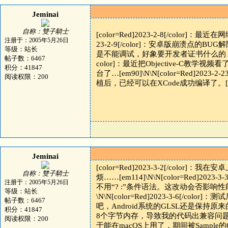
Jeminai
自称：雙子騎士
[color=Red]2023-2-8[/color
注册于：2005年5月26日
23-2-9[/color]：安卓版崩溃点的
等级：站长
是不能调试，好象要开发者证书什么的，我不太清楚[
帖子数：6467
color]：最近把Objective-
积分：41847
台了…[em90]\N\N[color=Red]20
阅读权限：200
植后，已经可以在XCode成功编译了。[e
Jeminai
[color=Red]2023-3-2[/co
自称：雙子騎士
烦……[em114]\N\N[color=Red]2
注册于：2005年5月26日
不用“? :”条件语法。这改动会否影响性能
等级：站长
\N\N[color=Red]2023-3-6[/
帖子数：6467
吧，Android系统的GLSL还是保持原来的语法。
积分：41847
8个字节内存，导致我的代码出兼容问题了。得花点
阅读权限：200
于能在macOS上用了，期间被Sample的GL代码