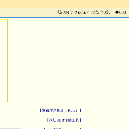
🗓2024-7-8 06:07（约2年前）
👁683
【发布注意规则（Rule）】
【论坛UBB转贴工具】