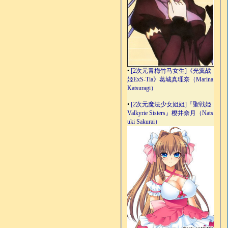
•
[2次元青梅竹马女生]《光翼战
姬ExS-Tia》葛城真理奈（Marina
Katsuragi）
•
[2次元魔法少女姐姐]『聖戦姫
Valkyrie Sisters』樱井奈月（Nats
uki Sakurai）