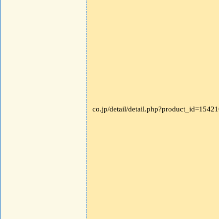
co.jp/detail/detail.php?product_id=15421