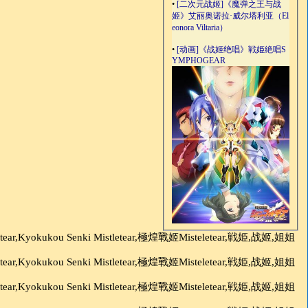
•
[二次元战姬]《魔弹之王与战
姬》艾丽奥诺拉·威尔塔利亚（El
eonora Viltaria）
•
[动画]《战姬绝唱》戦姫絶唱S
YMPHOGEAR