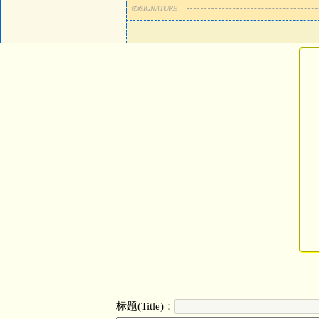
✍
SIGNATURE
标题(Title)：