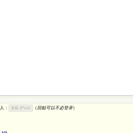
人：
（
回贴可以不必登录
）