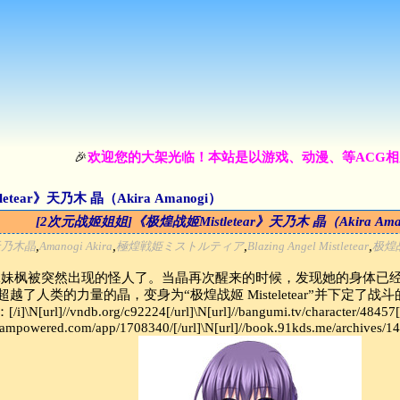
🎉
欢迎您的大架光临！本站是以游戏、动漫、等ACG相关内
tear》天乃木 晶（Akira Amanogi）
[2次元战姬姐姐]《极煌战姬Mistletear》天乃木 晶（Akira Ama
,
,
,
,
天乃木晶
Amanogi Akira
極煌戦姫ミストルティア
Blazing Angel Mistletear
极煌战姬
》与妹妹枫被突然出现的怪人
了。当晶再次醒来的时候，发现她的身体已
了人类的力量的晶，变身为“极煌战姬 Misteletear”并下定了
vndb.org/c92224[/url]\N[url]//bangumi.tv/character/48457[/url
e.steampowered.com/app/1708340/[/url]\N[url]//book.91kds.me/archives/