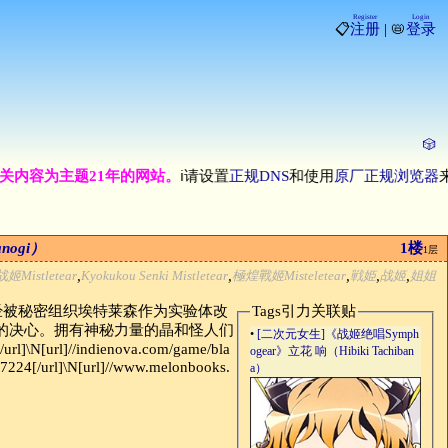
Register
Login
📋
注册
| 📛
登录
🎲
容为主题21年的网站。
ℹ请设置
正规DNS
和使用
原厂正规浏览器
来访
nogi）
1楼
1层
,
,
,
,
,
Mistletear
Kyokukou Senki Mistletear
極煌戰姬Misteletear
戦姫
战姬
姐姐
经被秘密组织埃特莱森作为实验体改
Tags引力关联贴
战斗的决心。拥有神秘力量的晶和怪人们
•
[二次元女生]《战姬绝唱Symph
]\N[url]//indienova.com/game/bla
ogear》立花 响（Hibiki Tachiban
147224[/url]\N[url]//www.melonbooks.
a）