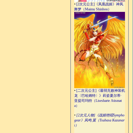
•
[2次元公主]《凤凰战姬》神凤
舞梦（Maimu Shinhou）
•
[二次元公主]《最弱无败神装机
龙〈巴哈姆特〉》莉姿夏尔蒂·
亚提司玛特（Lisesharte Atismat
a）
•
[2次元人物]《战姬绝唱Sympho
gear》风鸣 翼（Tsubasa Kazanar
i）