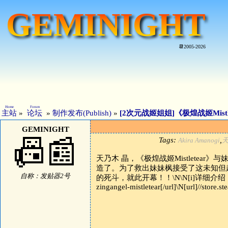
GEMINIGHT
📆2005-2026
Home
Forum
主站
»
论坛
»
制作发布(Publish)
»
[2次元战姬姐姐]《极煌战姬Mistle
GEMINIGHT
📠📰
Tags:
,
Akira Amanogi
天乃木 晶，《极煌战姬Mistletear
造了。为了救出妹妹枫接受了这未知但超越
自称：发贴器2号
的死斗，就此开幕！！\N\N[i]详细介绍：[/i]\N[url]//
zingangel-mistletear[/url]\N[url]//stor