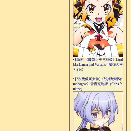
•
[动画]《魔弹之王与战姬》Lord
Marksman and Vanadis - 魔弾の王
と戦姫
•
[2次元傲娇女孩]《战姬绝唱Sy
mphogear》雪音克利斯（Chris Y
ukine）