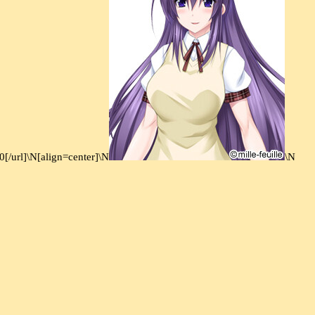
0[/url]\N[align=center]\N
\N