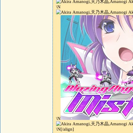
\N
\N
\N[/align]