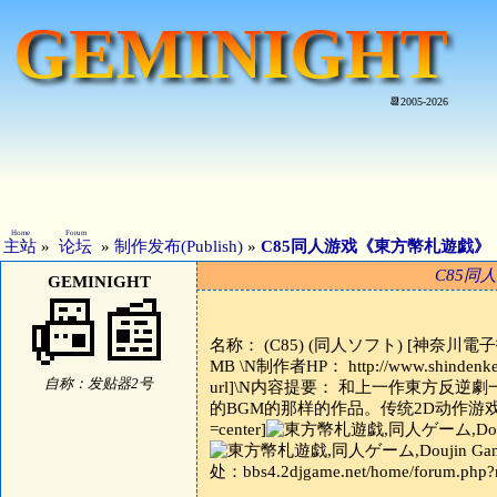
GEMINIGHT
📆2005-2026
Home
Forum
主站
»
论坛
»
制作发布(Publish)
»
C85同人游戏《東方幣札遊戯》（
C85同
GEMINIGHT
📠📰
名称： (C85) (同人ソフト) [神奈川電子
MB \N制作者HP： http://www.shindenken.
自称：发贴器2号
url]\N内容提要： 和上一作東方反
的BGM的那样的作品。传统2D动作游戏
=center]
处：bbs4.2djgame.net/home/forum.php?m