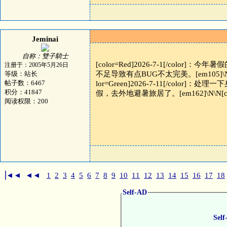
Jeminai
自称：雙子騎士
[color=Red]2026-7-1[/co
注册于：2005年5月26日
等级：站长
不足导致有点BUG不太完美。[em105]\N\N[
帖子数：6467
lor=Green]2026-7-11[/color]：
积分：41847
假，去外地避暑旅居了。[em162]\N\N[col
阅读权限：200
▕◄◄
◄◄
1
2
3
4
5
6
7
8
9
10
11
12
13
14
15
16
17
18
Self-AD
Self