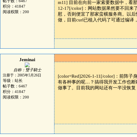
帖子数：6467
m11] 目前在向前一家索要数据中，看那态
积分：41847
12-17[/color]：网站数据果然要不
阅读权限：200
慰，否则便宜了那家蛮横服务商。以后
做，目前curl已植入代码了可通过编译，
Jeminai
自称：雙子騎士
注册于：2005年5月26日
[color=Red]2026-1-11[/
等级：站长
有各种事的呢…？搞得我开发工作也断断续续的。\
帖子数：6467
做事了。目前我的网站还有一半没恢复
积分：41847
阅读权限：200