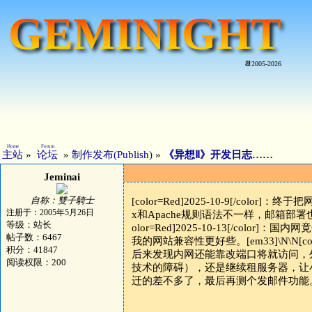
GEMINIGHT
📆2005-2026
Home
Forum
主站
»
论坛
»
制作发布(Publish)
»
《异想Ⅱ》开发日志……
Jeminai
自称：雙子騎士
[color=Red]2025-10-9[/c
注册于：2005年5月26日
x和Apache规则语法不一样，邮箱部署也
等级：站长
olor=Red]2025-10-13[/col
帖子数：6467
我的网站兼容性更好些。[em33]\N\N[co
积分：41847
后来发现内网还能靠改端口将就访问，外
阅读权限：200
技术的障碍），还是继续租服务器，让小站过寄人篱下
迁的差不多了，最后再测个发邮件功能