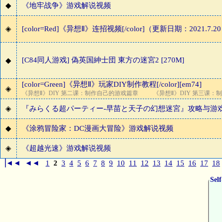
◆
《地牢战争》游戏解说视频
◈
[color=Red]《异想Ⅱ》连招视频[/color]（更新日期：2021.7.20
[C84同人游戏] 偽英国紳士団 東方の迷宮2 [270M]
◆
[color=Green]《异想Ⅱ》玩家DIY制作教程[/color][em74]
◈
《异想Ⅱ》DIY 第二课：制作自己的游戏篇章
《异想Ⅱ》DIY 第三课：
◈
『みらくる超パーティー-早苗と天子の幻想迷宮』攻略与游戏
◆
《涂鸦冒险家：DC漫画大冒险》游戏解说视频
◈
《超越光速》游戏解说视频
▕◄◄
◄◄
1
2
3
4
5
6
7
8
9
10
11
12
13
14
15
16
17
18
Sel