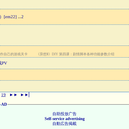
）[em22]
...
2
制作自己的游戏关卡
《异想Ⅱ》DIY 第四课：剧情脚本各种功能参数介绍
PV
19
►►
►►▏
f-AD
自助投放广告
Self-service advertising
自動広告掲載