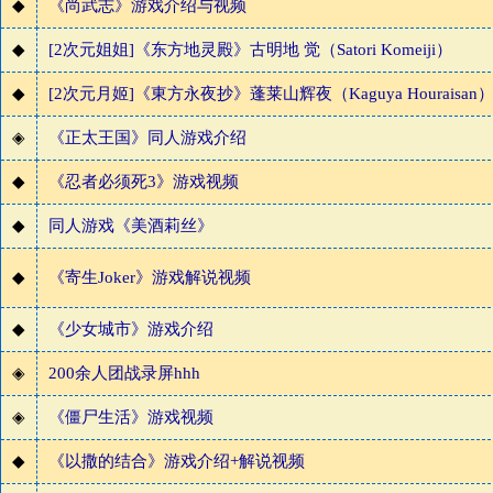
◆
《尚武志》游戏介绍与视频
◆
[2次元姐姐]《东方地灵殿》古明地 觉（Satori Komeiji）
◆
[2次元月姬]《東方永夜抄》蓬莱山辉夜（Kaguya Houraisan
◈
《正太王国》同人游戏介绍
◆
《忍者必须死3》游戏视频
◆
同人游戏《美酒莉丝》
◆
《寄生Joker》游戏解说视频
◆
《少女城市》游戏介绍
◈
200余人团战录屏hhh
◈
《僵尸生活》游戏视频
◆
《以撒的结合》游戏介绍+解说视频