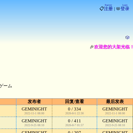
Register
Login
📋
注册
| 📛
登录
🎲
🎉
欢迎您的大架光临！
人ゲーム
发布者
回复/查看
最后发表
GEMINIGHT
0 / 334
GEMINIGHT
2022-11-1 08:00
2026-8-5 22:30
2022-11-1 08:00
GEMINIGHT
0 / 411
GEMINIGHT
2022-9-25 08:10
2026-8-7 01:57
2022-9-25 08:10
GEMINIGHT
0 / 207
GEMINIGHT