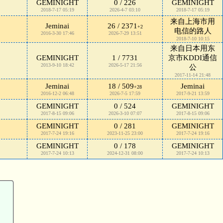
GEMINIGHT
0 / 226
GEMINIGHT
2018-7-17 05:19
2026-4-7 03:10
2018-7-17 05:19
来自上海市用
Jeminai
26 / 2371
+2
电信的路人
2016-3-30 17:46
2026-7-29 13:51
2018-7-10 10:15
来自日本用东
GEMINIGHT
1 / 7731
京市KDDI通信
2013-9-10 18:42
2026-5-17 21:56
公
2017-11-14 21:48
Jeminai
18 / 509
Jeminai
+28
2016-12-2 06:48
2026-7-5 17:59
2017-9-21 13:59
GEMINIGHT
0 / 524
GEMINIGHT
2017-8-15 09:06
2026-3-10 07:07
2017-8-15 09:06
GEMINIGHT
0 / 281
GEMINIGHT
2017-7-24 19:16
2023-11-25 23:00
2017-7-24 19:16
GEMINIGHT
0 / 178
GEMINIGHT
2017-7-24 10:13
2024-12-31 08:00
2017-7-24 10:13